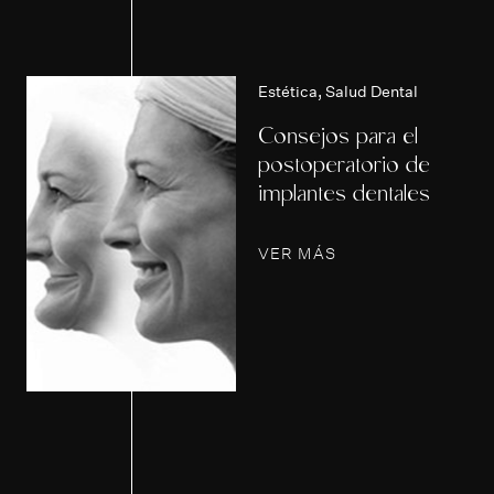
Estética
,
Salud Dental
Consejos para el
postoperatorio de
implantes dentales
n
VER MÁS