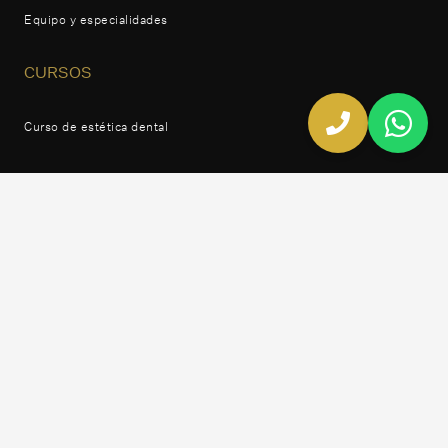
Equipo y especialidades
CURSOS
Curso de estética dental
REDES SOCIALES
Facebook
Instagram
Linkedin
Twitter
Todos los derechos reservados © |
Aviso legal
|
Política de cookies