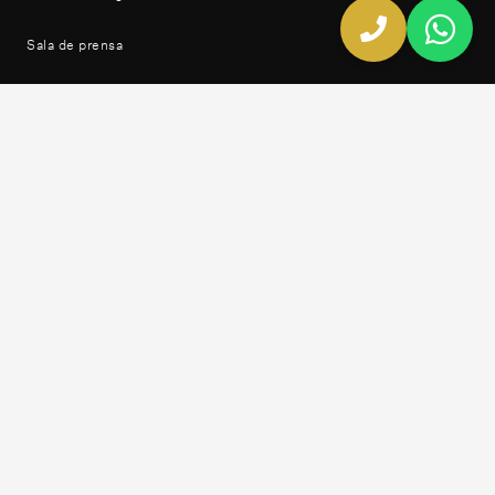
Sala de prensa
Instalaciones
Equipo y especialidades
CURSOS
Curso de estética dental
REDES SOCIALES
Facebook
Instagram
Linkedin