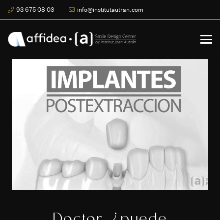
93 675 08 03
info@institutautran.com