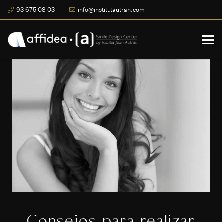
93 675 08 03
info@institutautran.com